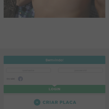
Bemvindo!
ou use:
LOGIN
CRIAR PLACA