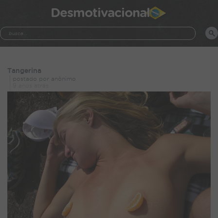
Desmotivacional
Tangerina
postado por anônimo
9 anos atrás