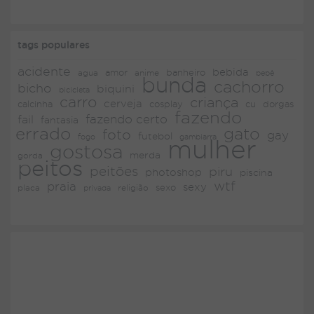
tags populares
acidente
bebida
amor
agua
anime
banheiro
bebê
bunda
cachorro
bicho
biquini
bicicleta
carro
criança
cerveja
dorgas
calcinha
cosplay
cu
fazendo
fazendo certo
fail
fantasia
errado
gato
foto
gay
futebol
fogo
gambiarra
mulher
gostosa
merda
gorda
peitos
peitões
piru
photoshop
piscina
wtf
praia
sexy
placa
religião
sexo
privada