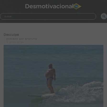
Desmotivacional
Desculpa
postado por anônimo
9 anos atrás