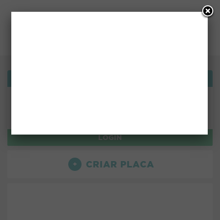
Bemvindo!
ou use:
LOGIN
CRIAR PLACA