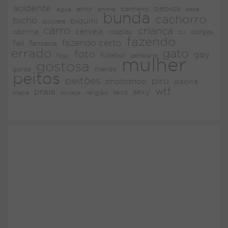
acidente
bebida
amor
agua
anime
banheiro
bebê
bunda
cachorro
bicho
biquini
bicicleta
carro
criança
cerveja
dorgas
calcinha
cosplay
cu
fazendo
fazendo certo
fail
fantasia
errado
gato
foto
gay
futebol
fogo
gambiarra
mulher
gostosa
merda
gorda
peitos
peitões
piru
photoshop
piscina
wtf
praia
sexy
placa
religião
sexo
privada