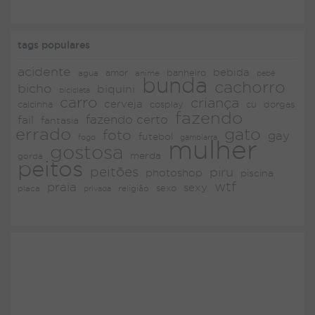
tags populares
acidente
bebida
amor
agua
anime
banheiro
bebê
bunda
cachorro
bicho
biquini
bicicleta
carro
criança
cerveja
dorgas
calcinha
cosplay
cu
fazendo
fazendo certo
fail
fantasia
errado
gato
foto
gay
futebol
fogo
gambiarra
mulher
gostosa
merda
gorda
peitos
peitões
piru
photoshop
piscina
wtf
praia
sexy
placa
religião
sexo
privada