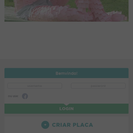
Bemvindo!
ou use:
LOGIN
CRIAR PLACA