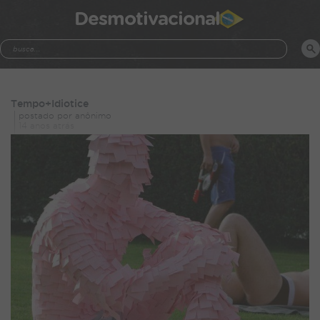
Desmotivacional
Tempo+Idiotice
postado por anônimo
14 anos atrás