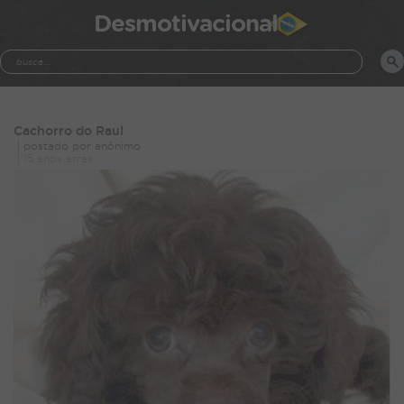
Desmotivacional
Cachorro do Raul
postado por anônimo
15 anos atrás