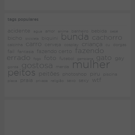
tags populares
acidente
bebida
amor
agua
anime
banheiro
bebê
bunda
cachorro
bicho
biquini
bicicleta
carro
criança
cerveja
dorgas
calcinha
cosplay
cu
fazendo
fazendo certo
fail
fantasia
errado
gato
foto
gay
futebol
fogo
gambiarra
mulher
gostosa
merda
gorda
peitos
peitões
piru
photoshop
piscina
wtf
praia
sexy
placa
religião
sexo
privada