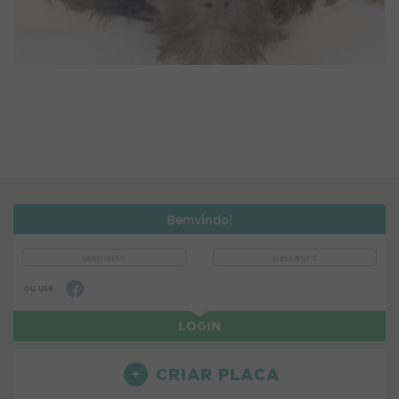
Bemvindo!
ou use:
LOGIN
CRIAR PLACA