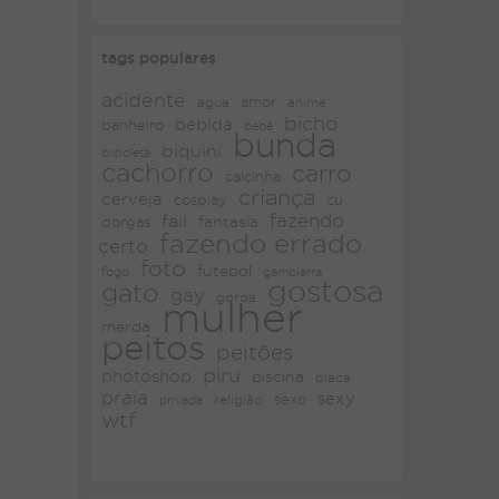
tags populares
acidente
amor
agua
anime
bicho
bebida
banheiro
bebê
bunda
biquini
bicicleta
cachorro
carro
calcinha
criança
cerveja
cosplay
cu
fazendo
fail
fantasia
dorgas
fazendo errado
certo
foto
futebol
fogo
gambiarra
gostosa
gato
gay
gorda
mulher
merda
peitos
peitões
piru
photoshop
piscina
placa
praia
sexy
religião
sexo
privada
wtf