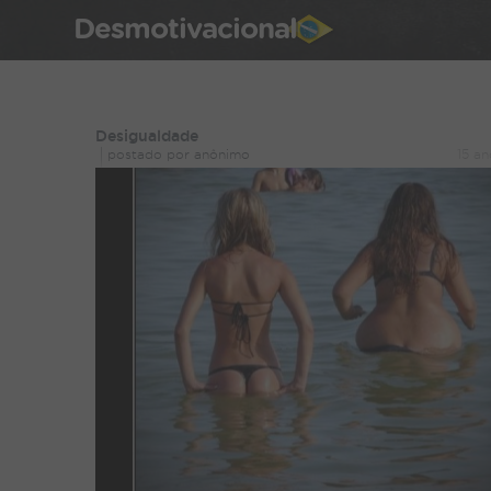
Desmotivacional
Desigualdade
postado por anônimo
15 an