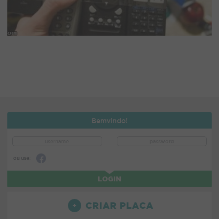
Bemvindo!
ou use:
LOGIN
CRIAR PLACA