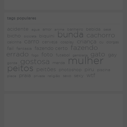
tags populares
acidente
bebida
amor
agua
anime
banheiro
bebê
bunda
cachorro
bicho
biquini
bicicleta
carro
criança
cerveja
dorgas
calcinha
cosplay
cu
fazendo
fazendo certo
fail
fantasia
errado
gato
foto
gay
futebol
fogo
gambiarra
mulher
gostosa
merda
gorda
peitos
peitões
piru
photoshop
piscina
wtf
praia
sexy
placa
religião
sexo
privada