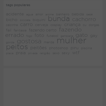
tags populares
acidente
bebida
amor
agua
anime
banheiro
bebê
bunda
cachorro
bicho
biquini
bicicleta
carro
criança
cerveja
dorgas
calcinha
cosplay
cu
fazendo
fazendo certo
fail
fantasia
errado
gato
foto
gay
futebol
fogo
gambiarra
mulher
gostosa
merda
gorda
peitos
peitões
piru
photoshop
piscina
wtf
praia
sexy
placa
religião
sexo
privada