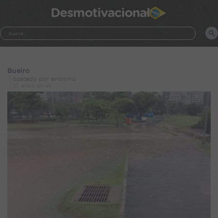
Desmotivacional
Bueiro
postado por anônimo
10 anos atrás