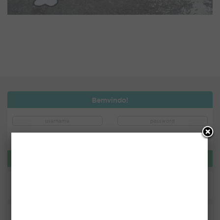
Bemvindo!
ou use:
LOGIN
CRIAR PLACA