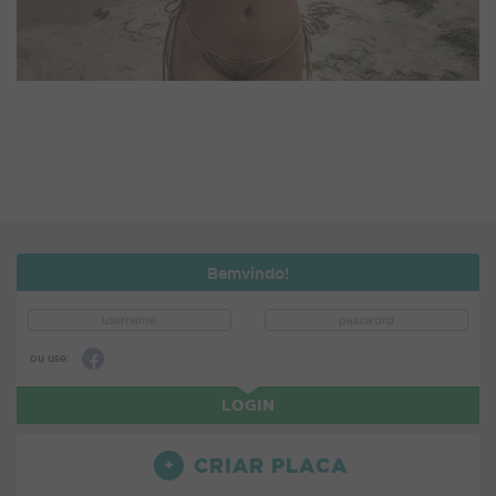
Bemvindo!
ou use:
LOGIN
CRIAR PLACA