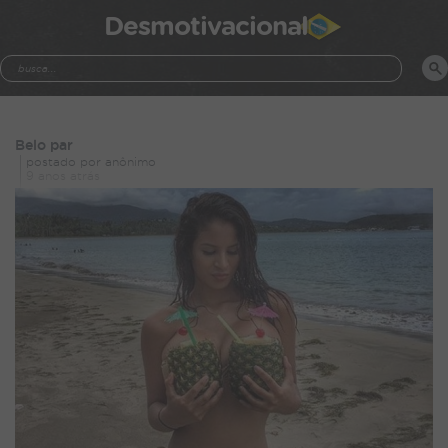
Desmotivacional
Belo par
postado por anônimo
9 anos atrás