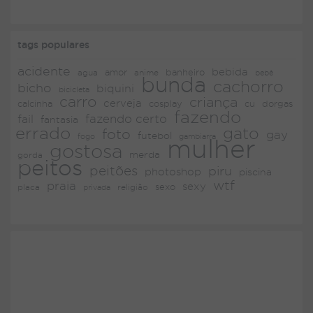
tags populares
acidente
bebida
amor
agua
anime
banheiro
bebê
bunda
cachorro
bicho
biquini
bicicleta
carro
criança
cerveja
dorgas
calcinha
cosplay
cu
fazendo
fazendo certo
fail
fantasia
errado
gato
foto
gay
futebol
fogo
gambiarra
mulher
gostosa
merda
gorda
peitos
peitões
piru
photoshop
piscina
wtf
praia
sexy
placa
religião
sexo
privada