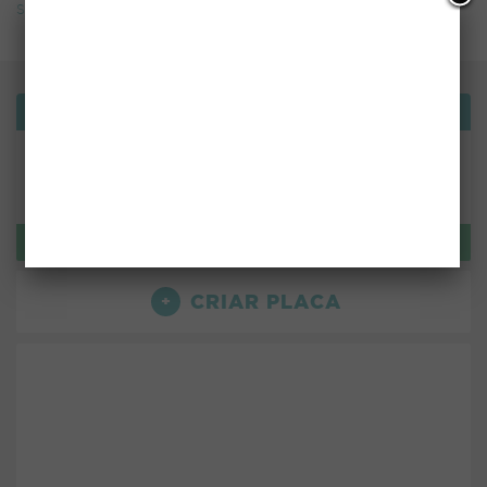
Sonhos
Bemvindo!
ou use:
LOGIN
CRIAR PLACA