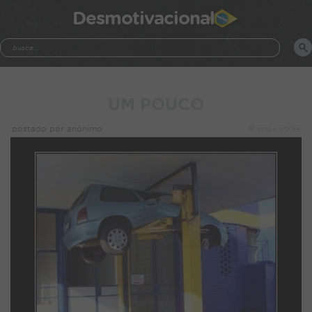
Desmotivacional
UM POUCO
postado por anônimo
9 anos atrás