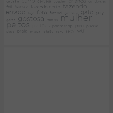
carro
criança
cerveja
dorgas
calcinha
cosplay
cu
fazendo
fazendo certo
fail
fantasia
errado
gato
foto
gay
futebol
fogo
gambiarra
mulher
gostosa
merda
gorda
peitos
peitões
piru
photoshop
piscina
wtf
praia
sexy
placa
religião
sexo
privada