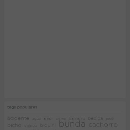
tags populares
acidente
bebida
amor
agua
anime
banheiro
bebê
bunda
cachorro
bicho
biquini
bicicleta