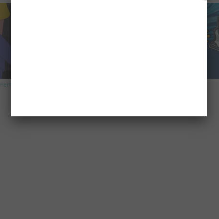
mento
Os Simpsons