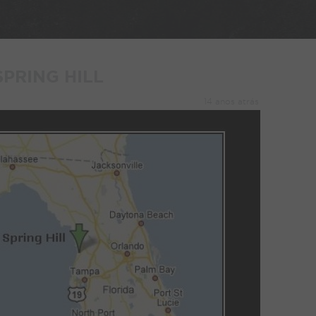
SPRING HILL
14 anos atrás