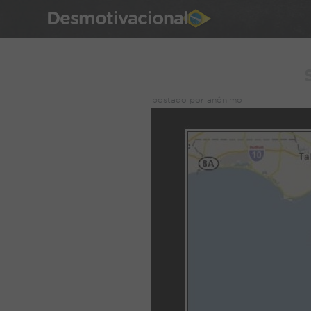
Desmotivacional
postado por anônimo