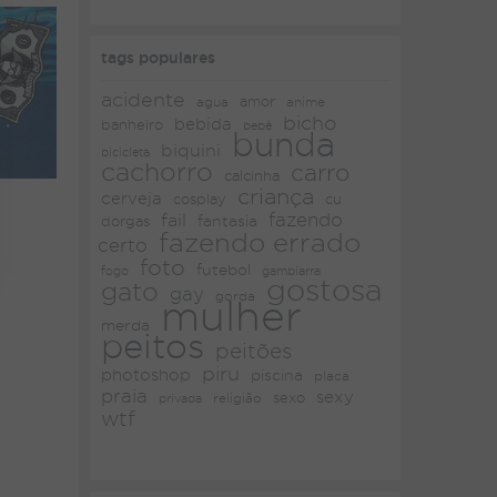
tags populares
acidente
amor
agua
anime
bicho
bebida
banheiro
bebê
bunda
biquini
bicicleta
cachorro
carro
calcinha
criança
cerveja
cosplay
cu
fazendo
fail
fantasia
dorgas
fazendo errado
certo
foto
futebol
fogo
gambiarra
gostosa
gato
gay
gorda
mulher
merda
peitos
peitões
piru
photoshop
piscina
placa
praia
sexy
religião
sexo
privada
wtf