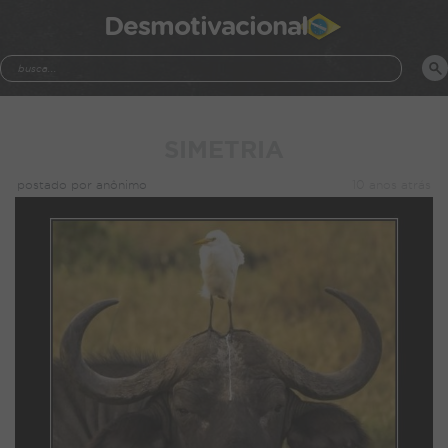
Desmotivacional
SIMETRIA
postado por anônimo
10 anos atrás