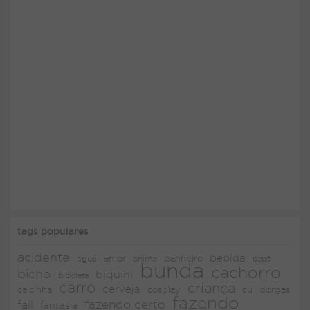
tags populares
acidente
bebida
amor
agua
anime
banheiro
bebê
bunda
cachorro
bicho
biquini
bicicleta
carro
criança
cerveja
dorgas
calcinha
cosplay
cu
fazendo
fazendo certo
fail
fantasia