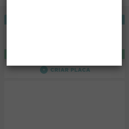
Bemvindo!
ou use:
LOGIN
CRIAR PLACA