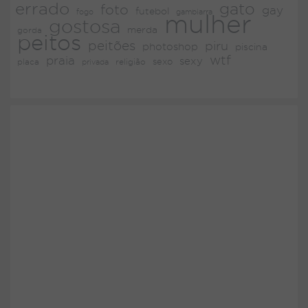
errado
gato
foto
gay
futebol
fogo
gambiarra
mulher
gostosa
merda
gorda
peitos
peitões
piru
photoshop
piscina
wtf
praia
sexy
placa
religião
sexo
privada