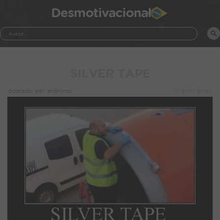
Desmotivacional
SILVER TAPE
postado por anônimo
10 anos atrás