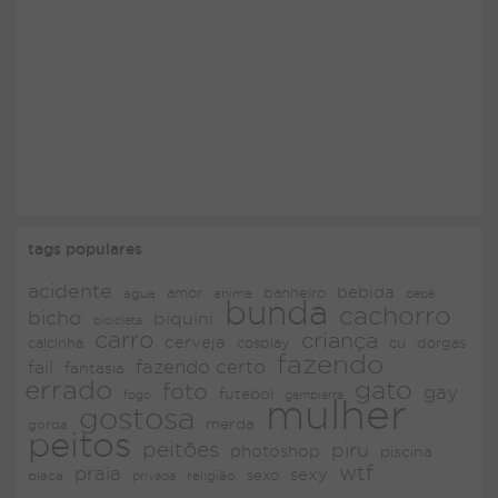
tags populares
acidente
bebida
amor
agua
anime
banheiro
bebê
bunda
cachorro
bicho
biquini
bicicleta
carro
criança
cerveja
dorgas
calcinha
cosplay
cu
fazendo
fazendo certo
fail
fantasia
errado
gato
foto
gay
futebol
fogo
gambiarra
mulher
gostosa
merda
gorda
peitos
peitões
piru
photoshop
piscina
wtf
praia
sexy
placa
religião
sexo
privada