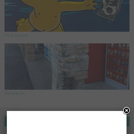
Os Simpsons
Gambiarras
Bemvindo!