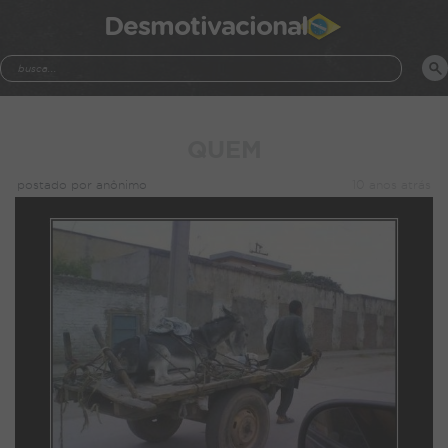
Desmotivacional
QUEM
postado por anônimo
10 anos atrás