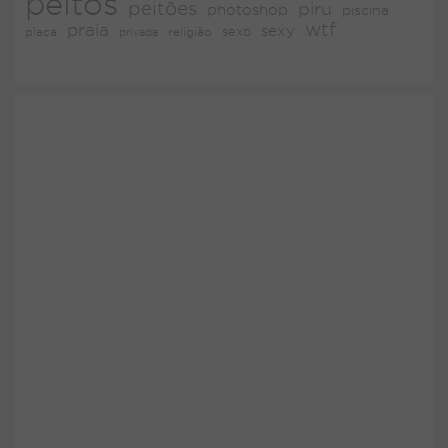
peitos
peitões
piru
photoshop
piscina
wtf
praia
sexy
placa
religião
sexo
privada