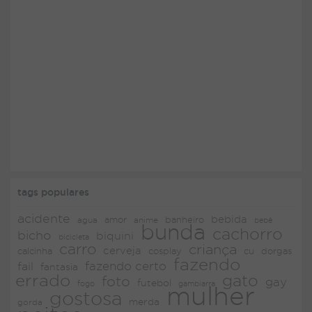
tags populares
acidente
bebida
amor
agua
anime
banheiro
bebê
bunda
cachorro
bicho
biquini
bicicleta
carro
criança
cerveja
dorgas
calcinha
cosplay
cu
fazendo
fazendo certo
fail
fantasia
errado
gato
foto
gay
futebol
fogo
gambiarra
mulher
gostosa
merda
gorda