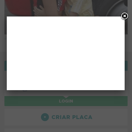
Já sabe o que vai ser
Bemvindo!
ou use:
LOGIN
CRIAR PLACA