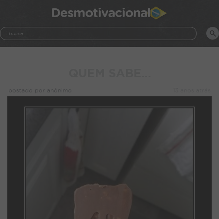
Desmotivacional
QUEM SABE…
postado por anônimo
13 anos atrás