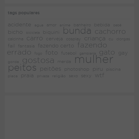
tags populares
acidente
bebida
amor
agua
anime
banheiro
bebê
bunda
cachorro
bicho
biquini
bicicleta
carro
criança
cerveja
dorgas
calcinha
cosplay
cu
fazendo
fazendo certo
fail
fantasia
errado
gato
foto
gay
futebol
fogo
gambiarra
mulher
gostosa
merda
gorda
peitos
peitões
piru
photoshop
piscina
wtf
praia
sexy
placa
religião
sexo
privada