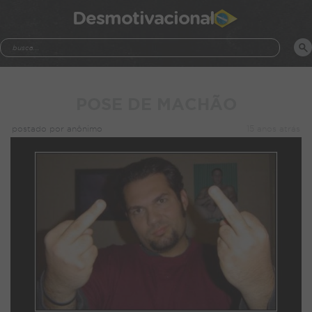
Desmotivacional
POSE DE MACHÃO
postado por anônimo
15 anos atrás