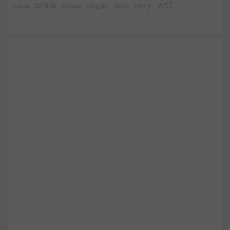
wtf
praia
sexy
placa
religião
sexo
privada