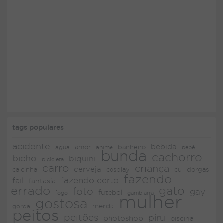
tags populares
acidente
bebida
amor
agua
anime
banheiro
bebê
bunda
cachorro
bicho
biquini
bicicleta
carro
criança
cerveja
dorgas
calcinha
cosplay
cu
fazendo
fazendo certo
fail
fantasia
errado
gato
foto
gay
futebol
fogo
gambiarra
mulher
gostosa
merda
gorda
peitos
peitões
piru
photoshop
piscina