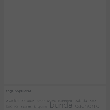
tags populares
acidente
bebida
amor
agua
anime
banheiro
bebê
bunda
cachorro
bicho
biquini
bicicleta