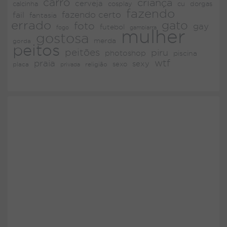
carro
criança
cerveja
dorgas
calcinha
cosplay
cu
fazendo
fazendo certo
fail
fantasia
errado
gato
foto
gay
futebol
fogo
gambiarra
mulher
gostosa
merda
gorda
peitos
peitões
piru
photoshop
piscina
wtf
praia
sexy
placa
religião
sexo
privada