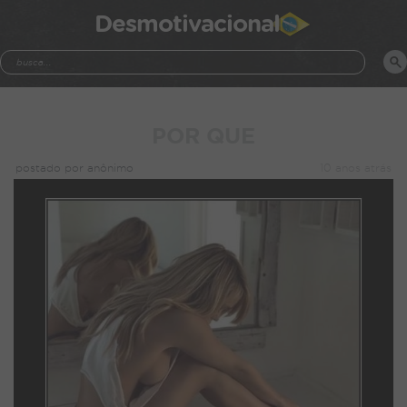
Desmotivacional
POR QUE
postado por anônimo
10 anos atrás