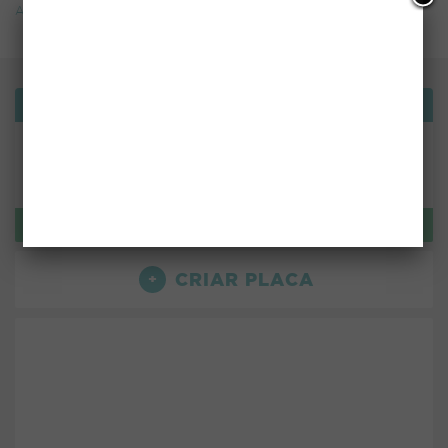
Aulas
Bemvindo!
ou use:
LOGIN
CRIAR PLACA