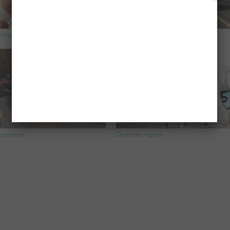
moça
Camuflagem
ncantado
Quebrar regras