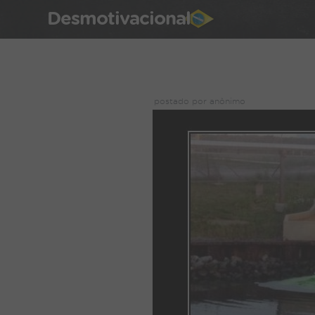
Desmotivacional
postado por anônimo