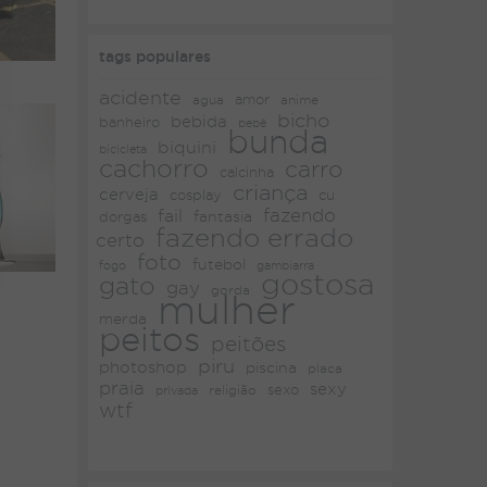
tags populares
acidente
amor
agua
anime
bicho
bebida
banheiro
bebê
bunda
biquini
bicicleta
cachorro
carro
calcinha
criança
cerveja
cosplay
cu
fazendo
fail
fantasia
dorgas
fazendo errado
certo
foto
futebol
fogo
gambiarra
gostosa
gato
gay
gorda
mulher
merda
peitos
peitões
piru
photoshop
piscina
placa
praia
sexy
religião
sexo
privada
wtf