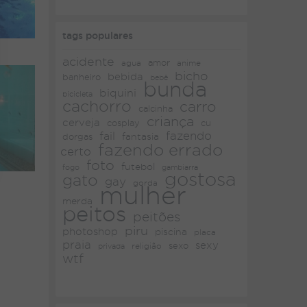
tags populares
acidente
amor
agua
anime
bicho
bebida
banheiro
bebê
bunda
biquini
bicicleta
cachorro
carro
calcinha
criança
cerveja
cosplay
cu
fazendo
fail
fantasia
dorgas
fazendo errado
certo
foto
futebol
fogo
gambiarra
gostosa
gato
gay
gorda
mulher
merda
peitos
peitões
piru
photoshop
piscina
placa
praia
sexy
religião
sexo
privada
wtf