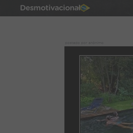
Desmotivacional
postado por anônimo