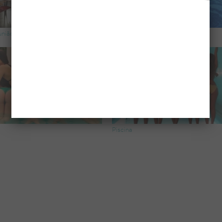
união
Piscina na Piscina
Piscina