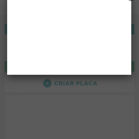
Bemvindo!
ou use:
LOGIN
CRIAR PLACA