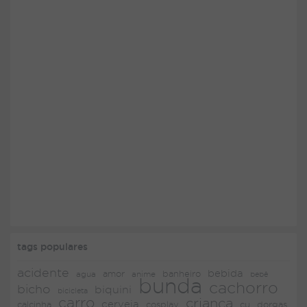
tags populares
acidente
bebida
amor
agua
anime
banheiro
bebê
bunda
cachorro
bicho
biquini
bicicleta
carro
criança
cerveja
dorgas
calcinha
cosplay
cu