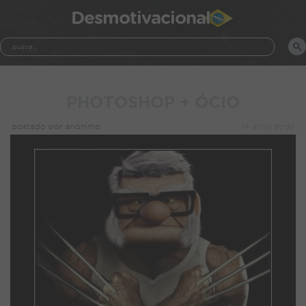
Desmotivacional
PHOTOSHOP + ÓCIO
postado por anônimo
14 anos atrás