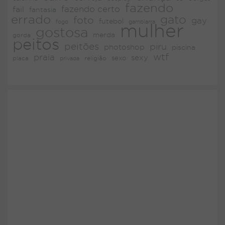
fazendo
fazendo certo
fail
fantasia
errado
gato
foto
gay
futebol
fogo
gambiarra
mulher
gostosa
merda
gorda
peitos
peitões
piru
photoshop
piscina
wtf
praia
sexy
placa
religião
sexo
privada