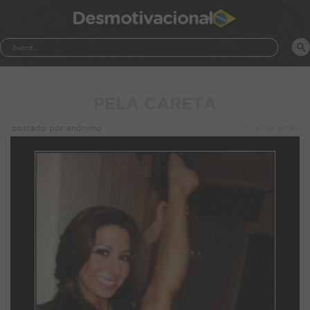
Desmotivacional
PELA CARETA
postado por anônimo
10 anos atrás