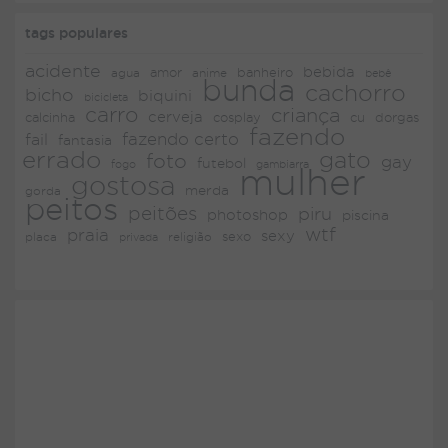
tags populares
acidente
bebida
amor
agua
anime
banheiro
bebê
bunda
cachorro
bicho
biquini
bicicleta
carro
criança
cerveja
dorgas
calcinha
cosplay
cu
fazendo
fazendo certo
fail
fantasia
errado
gato
foto
gay
futebol
fogo
gambiarra
mulher
gostosa
merda
gorda
peitos
peitões
piru
photoshop
piscina
wtf
praia
sexy
placa
religião
sexo
privada