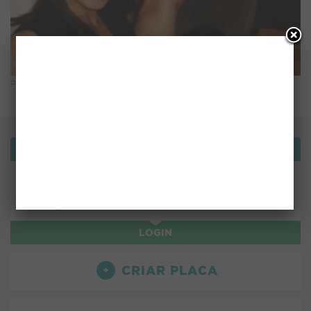
Pela cara
Bemvindo!
ou use:
LOGIN
CRIAR PLACA