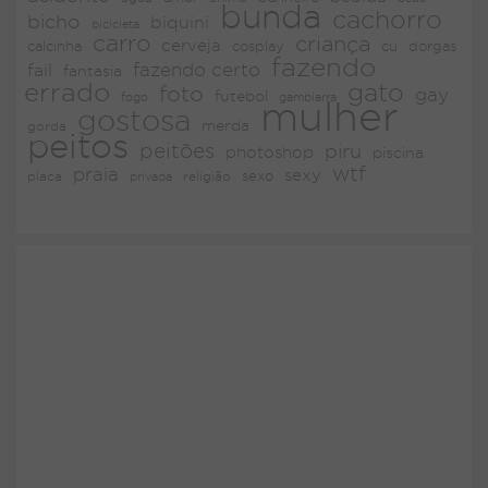
bunda
cachorro
bicho
biquini
bicicleta
carro
criança
cerveja
dorgas
calcinha
cosplay
cu
fazendo
fazendo certo
fail
fantasia
errado
gato
foto
gay
futebol
fogo
gambiarra
mulher
gostosa
merda
gorda
peitos
peitões
piru
photoshop
piscina
wtf
praia
sexy
placa
religião
sexo
privada