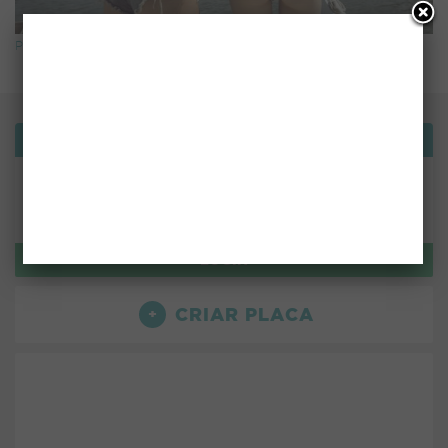
Passeio de barco
Bemvindo!
ou use:
LOGIN
CRIAR PLACA