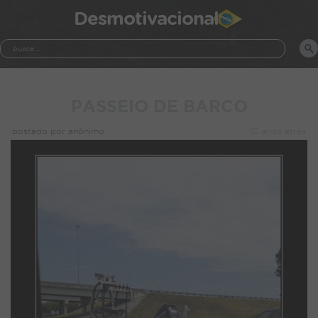
Desmotivacional
PASSEIO DE BARCO
postado por anônimo
10 anos atrás