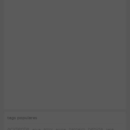
tags populares
acidente
bebida
amor
agua
anime
banheiro
bebê