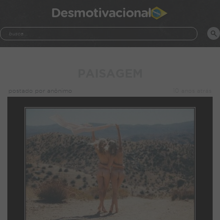
Desmotivacional
PAISAGEM
postado por anônimo
10 anos atrás