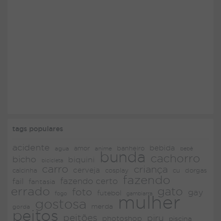
tags populares
acidente
bebida
amor
agua
anime
banheiro
bebê
bunda
cachorro
bicho
biquini
bicicleta
carro
criança
cerveja
dorgas
calcinha
cosplay
cu
fazendo
fazendo certo
fail
fantasia
errado
gato
foto
gay
futebol
fogo
gambiarra
mulher
gostosa
merda
gorda
peitos
peitões
piru
photoshop
piscina