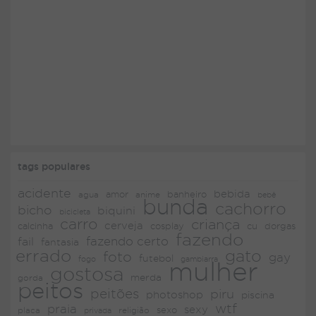
tags populares
acidente
bebida
amor
agua
anime
banheiro
bebê
bunda
cachorro
bicho
biquini
bicicleta
carro
criança
cerveja
dorgas
calcinha
cosplay
cu
fazendo
fazendo certo
fail
fantasia
errado
gato
foto
gay
futebol
fogo
gambiarra
mulher
gostosa
merda
gorda
peitos
peitões
piru
photoshop
piscina
wtf
praia
sexy
placa
religião
sexo
privada