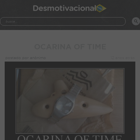
Desmotivacional
OCARINA OF TIME
postado por anônimo
12 anos atrás