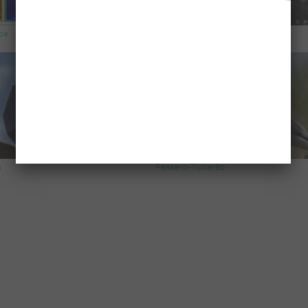
be
Golf
a
Pássaro-Tubarão