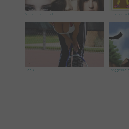
Victoria’s Secret
Se você sa
Tenis
Roggenrol