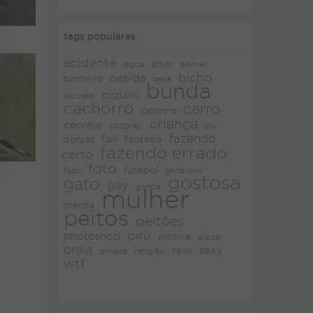
tags populares
acidente
amor
agua
anime
bicho
bebida
banheiro
bebê
bunda
biquini
bicicleta
cachorro
carro
calcinha
criança
cerveja
cosplay
cu
fazendo
fail
fantasia
dorgas
fazendo errado
certo
foto
futebol
fogo
gambiarra
gostosa
gato
gay
gorda
mulher
merda
peitos
peitões
piru
photoshop
piscina
placa
praia
sexy
religião
sexo
privada
wtf