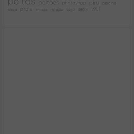
peitos
peitões
piru
photoshop
piscina
wtf
praia
sexy
placa
religião
sexo
privada