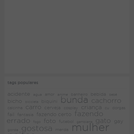
tags populares
acidente
bebida
amor
agua
anime
banheiro
bebê
bunda
cachorro
bicho
biquini
bicicleta
carro
criança
cerveja
dorgas
calcinha
cosplay
cu
fazendo
fazendo certo
fail
fantasia
errado
gato
foto
gay
futebol
fogo
gambiarra
mulher
gostosa
merda
gorda