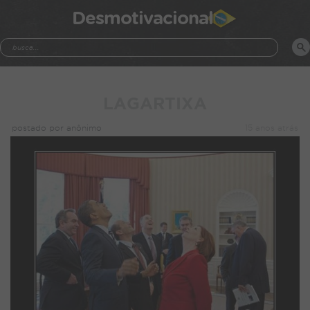
Desmotivacional
LAGARTIXA
postado por anônimo
15 anos atrás