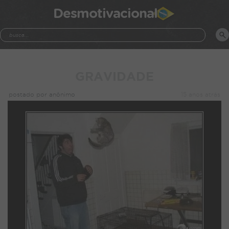
Desmotivacional
GRAVIDADE
postado por anônimo
15 anos atrás