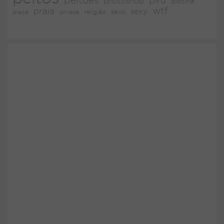
peitões
piru
photoshop
piscina
wtf
praia
sexy
placa
religião
sexo
privada