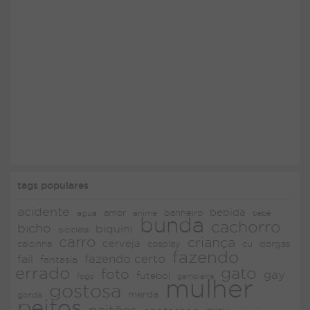
tags populares
acidente
bebida
amor
agua
anime
banheiro
bebê
bunda
cachorro
bicho
biquini
bicicleta
carro
criança
cerveja
dorgas
calcinha
cosplay
cu
fazendo
fazendo certo
fail
fantasia
errado
gato
foto
gay
futebol
fogo
gambiarra
mulher
gostosa
merda
gorda
peitos