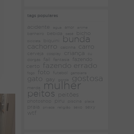
tags populares
acidente
amor
agua
anime
bicho
bebida
banheiro
bebê
bunda
biquini
bicicleta
cachorro
carro
calcinha
criança
cerveja
cosplay
cu
fazendo
fail
fantasia
dorgas
fazendo errado
certo
foto
futebol
fogo
gambiarra
gostosa
gato
gay
gorda
mulher
merda
peitos
peitões
piru
photoshop
piscina
placa
praia
sexy
religião
sexo
privada
wtf