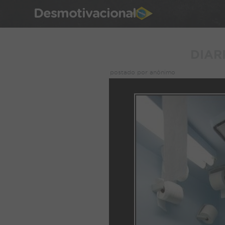
Desmotivacional
DIAR
postado por anônimo