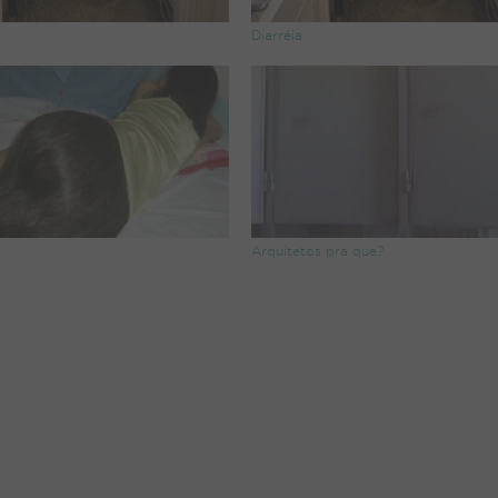
Diarréia
Arquitetos pra que?