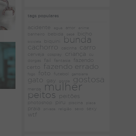
tags populares
acidente
amor
agua
anime
bicho
bebida
banheiro
bebê
bunda
biquini
bicicleta
cachorro
carro
calcinha
criança
cerveja
cosplay
cu
fazendo
fail
fantasia
dorgas
fazendo errado
certo
foto
futebol
fogo
gambiarra
gostosa
gato
gay
gorda
mulher
merda
peitos
peitões
piru
photoshop
piscina
placa
praia
sexy
religião
sexo
privada
wtf