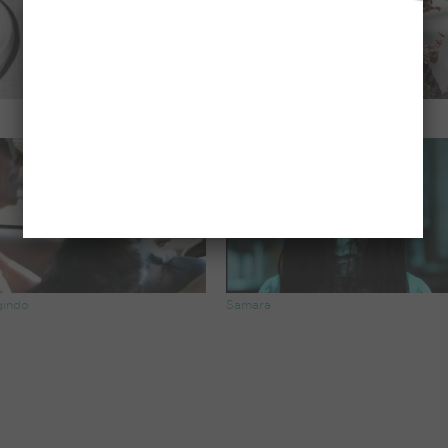
Tenha medo…
gindo
Samara