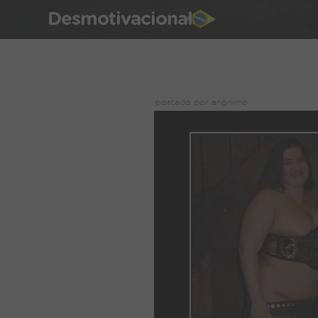
Desmotivacional
postado por anônimo