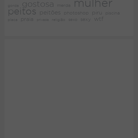
mulher
gostosa
merda
gorda
peitos
peitões
piru
photoshop
piscina
wtf
praia
sexy
placa
religião
sexo
privada