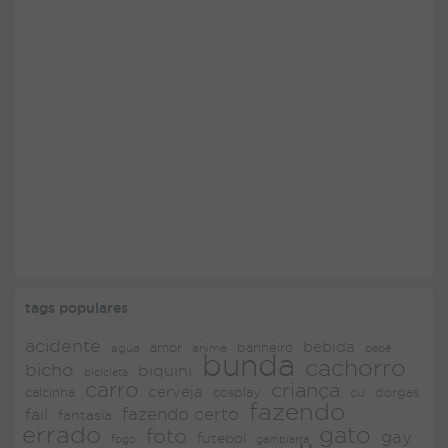
tags populares
acidente
bebida
amor
agua
anime
banheiro
bebê
bunda
cachorro
bicho
biquini
bicicleta
carro
criança
cerveja
dorgas
calcinha
cosplay
cu
fazendo
fazendo certo
fail
fantasia
errado
gato
foto
gay
futebol
fogo
gambiarra