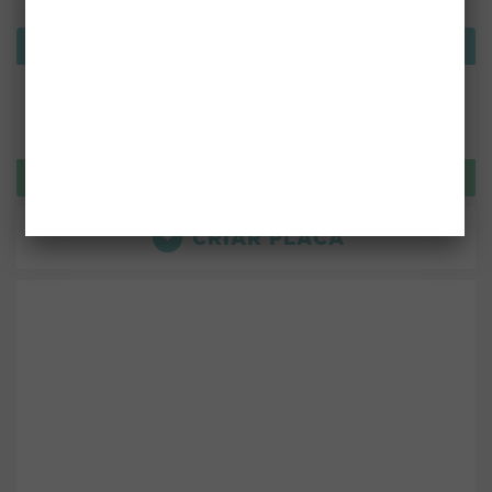
Bemvindo!
ou use:
LOGIN
CRIAR PLACA