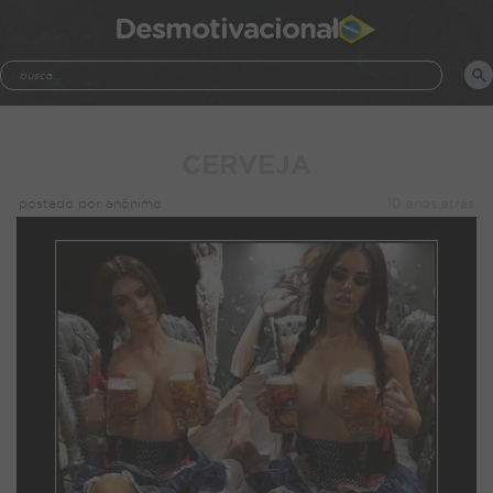
Desmotivacional
CERVEJA
postado por anônimo
10 anos atrás