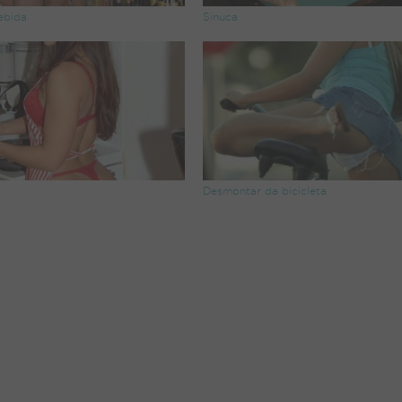
ebida
Sinuca
Desmontar da bicicleta