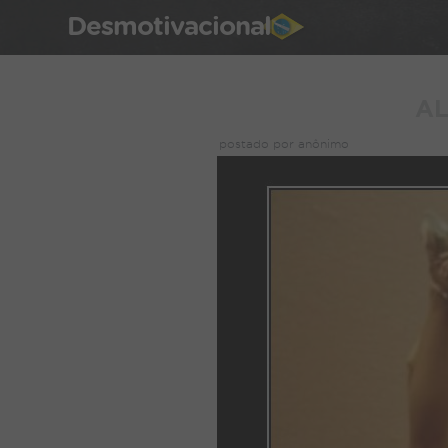
Desmotivacional
A
postado por anônimo