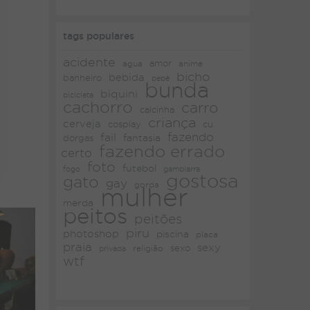
tags populares
acidente
amor
agua
anime
bicho
bebida
banheiro
bebê
bunda
biquini
bicicleta
cachorro
carro
calcinha
criança
cerveja
cosplay
cu
fazendo
fail
fantasia
dorgas
fazendo errado
certo
foto
futebol
fogo
gambiarra
gostosa
gato
gay
gorda
mulher
merda
peitos
peitões
piru
photoshop
piscina
placa
praia
sexy
religião
sexo
privada
wtf